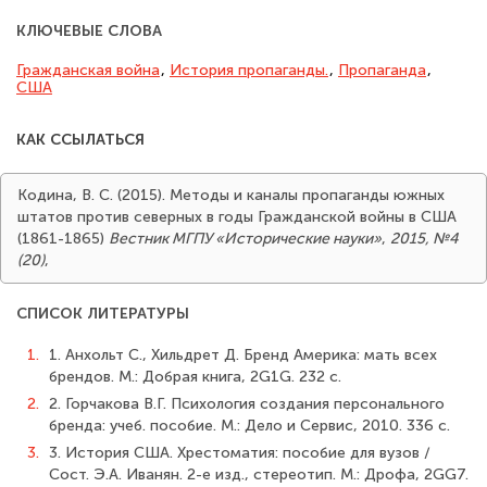
КЛЮЧЕВЫЕ СЛОВА
Гражданская война
,
История пропаганды.
,
Пропаганда
,
США
КАК ССЫЛАТЬСЯ
Кодина, В. С. (2015). Методы и каналы пропаганды южных
штатов против северных в годы Гражданской войны в США
(1861-1865)
Вестник МГПУ «Исторические науки»
,
2015, №4
(20)
,
СПИСОК ЛИТЕРАТУРЫ
1.
1. Анхольт С., Хильдрет Д. Бренд Америка: мать всех
брендов. М.: Добрая кни­га, 2G1G. 232 с.
2.
2. Горчакова В.Г. Психология создания персонального
бренда: учеб. пособие. М.: Дело и Сервис, 2010. 336 с.
3.
3. История США. Хрестоматия: пособие для вузов /
Сост. Э.А. Иванян. 2-е изд., стереотип. М.: Дрофа, 2GG7.