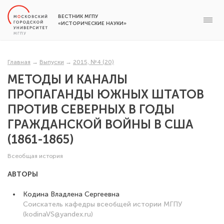
ВЕСТНИК МГПУ
«ИСТОРИЧЕСКИЕ НАУКИ»
Главная
→
Выпуски
→
2015, №4 (20)
МЕТОДЫ И КАНАЛЫ
ПРОПАГАНДЫ ЮЖНЫХ ШТАТОВ
ПРОТИВ СЕВЕРНЫХ В ГОДЫ
ГРАЖДАНСКОЙ ВОЙНЫ В США
(1861-1865)
Всеобщая история
АВТОРЫ
Кодина Владлена Сергеевна
Соискатель кафедры всеобщей истории МГПУ
(kodinaVS@yandex.ru)