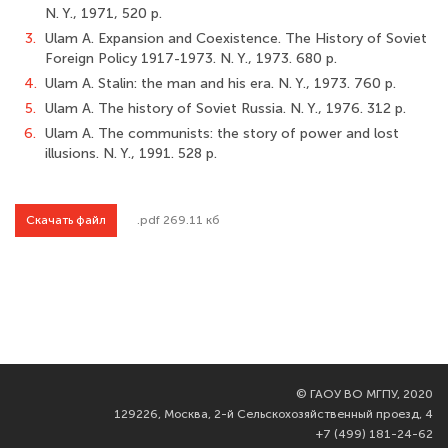
N. Y., 1971, 520 p.
3.
Ulam A. Expansion and Coexistence. The History of Soviet
Foreign Policy 1917-1973. N. Y., 1973. 680 p.
4.
Ulam A. Stalin: the man and his era. N. Y., 1973. 760 p.
5.
Ulam A. The history of Soviet Russia. N. Y., 1976. 312 p.
6.
Ulam A. The communists: the story of power and lost
illusions. N. Y., 1991. 528 p.
Скачать файл
.pdf 269.11 кб
©
ГАОУ ВО МГПУ, 2020
129226, Москва, 2-й Сельскохозяйственный проезд, 4
+7 (499) 181-24-62