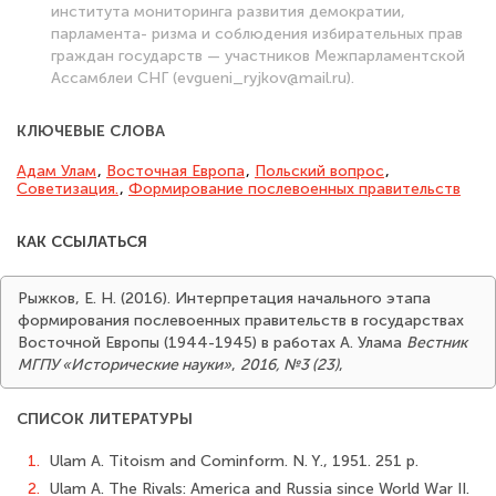
института мониторинга развития демократии,
парламента- ризма и соблюдения избирательных прав
граждан государств — участников Межпарламентской
Ассамблеи СНГ (evgueni_ryjkov@mail.ru).
КЛЮЧЕВЫЕ СЛОВА
Адам Улам
,
Восточная Европа
,
Польский вопрос
,
Советизация.
,
Формирование послевоенных правительств
КАК ССЫЛАТЬСЯ
Рыжков, Е. Н. (2016). Интерпретация начального этапа
формирования послевоенных правительств в государствах
Восточной Европы (1944-1945) в работах А. Улама
Вестник
МГПУ «Исторические науки»
,
2016, №3 (23)
,
СПИСОК ЛИТЕРАТУРЫ
1.
Ulam A. Titoism and Cominform. N. Y., 1951. 251 p.
2.
Ulam A. The Rivals: America and Russia since World War II.