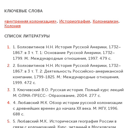
КЛЮЧЕВЫЕ СЛОВА
«внутренняя колонизация»
,
Историография
,
Колониализм
,
Колония
СПИСОК ЛИТЕРАТУРЫ
1.
1. Болховитинов Н.Н. История Русской Америки, 1732–
1867: в 3 т. Т. 1: Основа­ние Русской Америки, 1732–
1799. М.: Международные отношения, 1997. 479 с.
2.
2. Болховитинов Н.Н. История Русской Америки, 1732–
1867: в 3 т. Т. 2: Дея­тельность Российско-американской
компании, 1799‒1825. М.: Международные от­ношения,
1999. 472 с.
3.
3. Ключевский В.О. Русская история. Полный курс лекций
М: ОЛМА-ПРЕСС‒ Образование, 2004. 277 с.
4.
4. Любавский М.К. Обзор истории русской колонизации
с древнейших времен до начала XX века. М: МГУ, 1996.
688 с.
5.
5. Любавский М.К.. Историческая география России в
связи с колонизацией. Курс, читанный в Московском