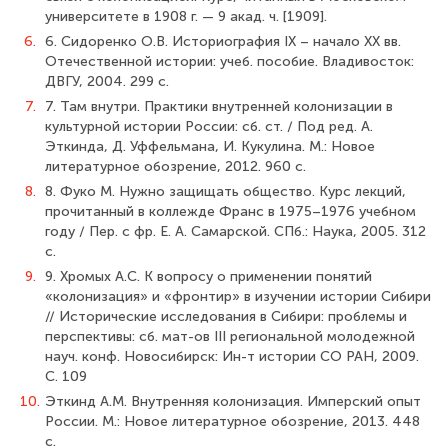
университете в 1908 г. — 9 акад. ч. [1909].
6.
6. Сидоренко О.В. Историография IX – начало XX вв.
Отечественной истории: учеб. пособие. Владивосток:
ДВГУ, 2004. 299 с.
7.
7. Там внутри. Практики внутренней колонизации в
культурной истории Рос­сии: сб. ст. / Под ред. А.
Эткинда, Д. Уффельмана, И. Кукулина. М.: Новое
литератур­ное обозрение, 2012. 960 с.
8.
8. Фуко М. Нужно защищать общество. Курс лекций,
прочитанный в коллежде Франс в 1975–1976 учебном
году / Пер. с фр. Е. А. Самарской. СПб.: Наука, 2005. 312
с.
9.
9. Хромых А.С. К вопросу о применении понятий
«колонизация» и «фронтир» в изучении истории Сибири
// Исторические исследования в Сибири: проблемы и
перспективы: сб. мат-ов III региональной молодежной
науч. конф. Новосибирск: Ин-т истории СО РАН, 2009.
С. 109
10.
Эткинд А.М. Внутренняя колонизация. Имперский опыт
России. М.: Новое литературное обозрение, 2013. 448
с.