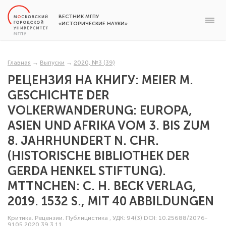
ВЕСТНИК МГПУ
«ИСТОРИЧЕСКИЕ НАУКИ»
Главная
→
Выпуски
→
2020, №3 (39)
РЕЦЕНЗИЯ НА КНИГУ: MEIER M.
GESCHICHTE DER
VOLKERWANDERUNG: EUROPA,
ASIEN UND AFRIKA VOM 3. BIS ZUM
8. JAHRHUNDERT N. CHR.
(HISTORISCHE BIBLIOTHEK DER
GERDA HENKEL STIFTUNG).
MTTNCHEN: C. H. BECK VERLAG,
2019. 1532 S., MIT 40 ABBILDUNGEN
Критика. Рецензии. Публицистика
,
УДК: 94(3)
DOI: 10.25688/2076-
9105.2020.39.3.11