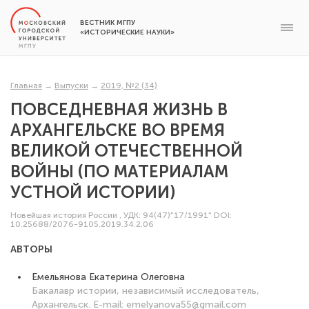
ВЕСТНИК МГПУ
«ИСТОРИЧЕСКИЕ НАУКИ»
Главная
→
Выпуски
→
2019, №2 (34)
ПОВСЕДНЕВНАЯ ЖИЗНЬ В
АРХАНГЕЛЬСКЕ ВО ВРЕМЯ
ВЕЛИКОЙ ОТЕЧЕСТВЕННОЙ
ВОЙНЫ (ПО МАТЕРИАЛАМ
УСТНОЙ ИСТОРИИ)
Новейшая история России
,
УДК: 94(47)"17/1991"
DOI:
10.25688/2076-9105.2019.34.2.06
АВТОРЫ
Емельянова Екатерина Олеговна
Бакалавр истории, независимый исследователь,
Архангельск. E-mail: emelyanova55@gmail.com