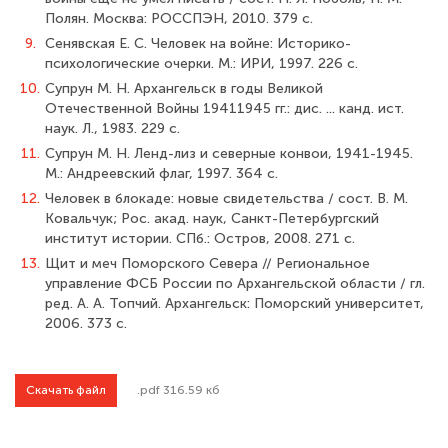
Полян. Москва: РОССПЭН, 2010. 379 с.
9.
Сенявская Е. С. Человек на войне: Историко-
психологические очерки. М.: ИРИ, 1997. 226 с.
10.
Супрун М. Н. Архангельск в годы Великой
Отечественной Войны 1941­1945 гг.: дис. ... канд. ист.
наук. Л., 1983. 229 с.
11.
Супрун М. Н. Ленд-лиз и северные конвои, 1941-1945.
М.: Андреевский флаг, 1997. 364 с.
12.
Человек в блокаде: новые свидетельства / сост. В. М.
Ковальчук; Рос. акад. наук, Санкт-Петербургский
институт истории. СПб.: Остров, 2008. 271 с.
13.
Щит и меч Поморского Севера // Региональное
управление ФСБ России по Ар­хангельской области / гл.
ред. А. А. Топчий. Архангельск: Поморский университет,
2006. 373 с.
Скачать файл
.pdf 316.59 кб