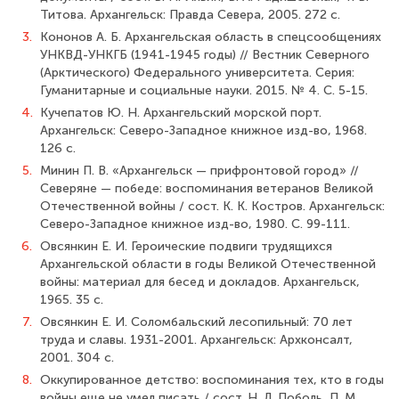
Титова. Архангельск: Правда Севера, 2005. 272 с.
3.
Кононов А. Б. Архангельская область в спецсообщениях
УНКВД-УНКГБ (1941-1945 годы) // Вестник Северного
(Арктического) Федерального университета. Серия:
Гуманитарные и социальные науки. 2015. № 4. С. 5-15.
4.
Кучепатов Ю. Н. Архангельский морской порт.
Архангельск: Северо-Запад­ное книжное изд-во, 1968.
126 с.
5.
Минин П. В. «Архангельск — прифронтовой город» //
Северяне — победе: воспоминания ветеранов Великой
Отечественной войны / сост. К. К. Костров. Архан­гельск:
Северо-Западное книжное изд-во, 1980. С. 99-111.
6.
Овсянкин Е. И. Героические подвиги трудящихся
Архангельской области в годы Великой Отечественной
войны: материал для бесед и докладов. Архангельск,
1965. 35 с.
7.
Овсянкин Е. И. Соломбальский лесопильный: 70 лет
труда и славы. 1931-2001. Архангельск: Архконсалт,
2001. 304 с.
8.
Оккупированное детство: воспоминания тех, кто в годы
войны еще не умел писать / сост. Н. Л. Поболь, П. М.