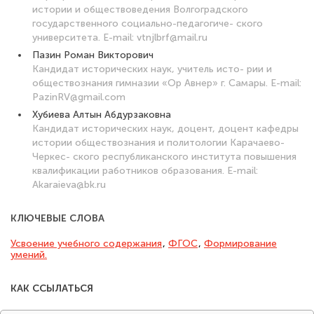
истории и обществоведения Волгоградского
государственного социально-педагогиче- ского
университета. E-mail: vtnjlbrf@mail.ru
Пазин Роман Викторович
Кандидат исторических наук, учитель исто- рии и
обществознания гимназии «Ор Авнер» г. Самары. E-mail:
PazinRV@gmail.com
Хубиева Алтын Абдурзаковна
Кандидат исторических наук, доцент, доцент кафедры
истории обществознания и политологии Карачаево-
Черкес- ского республиканского института повышения
квалификации работников образования. E-mail:
Akaraieva@bk.ru
КЛЮЧЕВЫЕ СЛОВА
Усвоение учебного содержания
,
ФГОС
,
Формирование
умений.
КАК ССЫЛАТЬСЯ