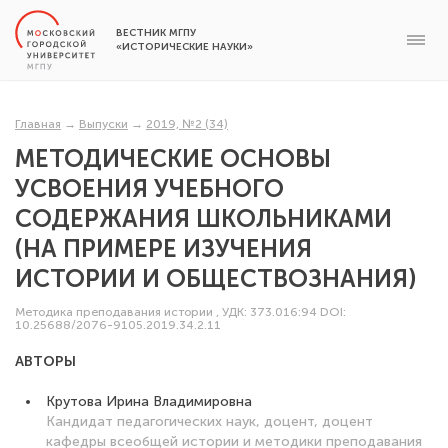
ВЕСТНИК МГПУ
«ИСТОРИЧЕСКИЕ НАУКИ»
Главная
→
Выпуски
→
2019, №2 (34)
МЕТОДИЧЕСКИЕ ОСНОВЫ
УСВОЕНИЯ УЧЕБНОГО
СОДЕРЖАНИЯ ШКОЛЬНИКАМИ
(НА ПРИМЕРЕ ИЗУЧЕНИЯ
ИСТОРИИ И ОБЩЕСТВОЗНАНИЯ)
Методика преподавания истории
,
УДК: 373.016:94
DOI:
10.25688/2076-9105.2019.34.2.11
АВТОРЫ
Крутова Ирина Владимировна
Кандидат педагогических наук, доцент, доцент
кафедры всеобщей истории и методики преподавания