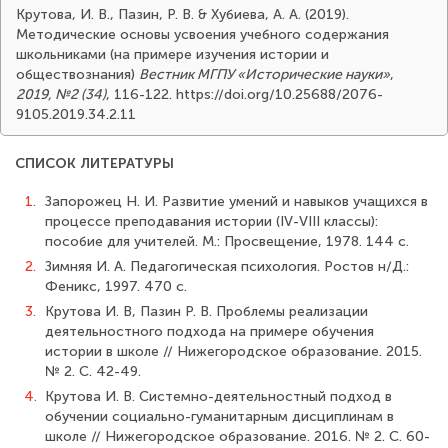
Крутова, И. В., Пазин, Р. В. & Хубиева, А. А. (2019).
Методические основы усвоения учебного содержания
школьниками (на примере изучения истории и
обществознания)
Вестник МГПУ «Исторические науки»
,
2019, №2 (34)
, 116-122. https://doi.org/10.25688/2076-
9105.2019.34.2.11
СПИСОК ЛИТЕРАТУРЫ
1.
Запорожец H. И. Развитие умений и навыков учащихся в
процессе преподава­ния истории (IV-VIII классы):
пособие для учителей. М.: Просвещение, 1978. 144 с.
2.
Зимняя И. А. Педагогическая психология. Ростов н/Д.:
Феникс, 1997. 470 с.
3.
Крутова И. В, Пазин Р. В. Проблемы реализации
деятельностного подхода на примере обучения
истории в школе // Нижегородское образование. 2015.
№ 2. С. 42-49.
4.
Крутова И. В. Системно-деятельностный подход в
обучении социально-гума­нитарным дисциплинам в
школе // Нижегородское образование. 2016. № 2. С. 60-