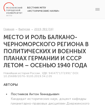
ВЕСТНИК МГПУ
«ИСТОРИЧЕСКИЕ НАУКИ»
Главная
→
Выпуски
→
2019, №2 (34)
МЕСТО И РОЛЬ БАЛКАНО-
ЧЕРНОМОРСКОГО РЕГИОНА В
ПОЛИТИЧЕСКИХ И ВОЕННЫХ
ПЛАНАХ ГЕРМАНИИ И СССР
ЛЕТОМ – ОСЕНЬЮ 1940 ГОДА
Новейшая история России
,
УДК: 94(47)"17/1991"
DOI:
10.25688/2076-9105.2019.34.2.05
АВТОРЫ
Постников Антон Геннадьевич
Кандидат исторических наук, доцент кафедры
гуманитарно-правовых дисциплин Дзержинского