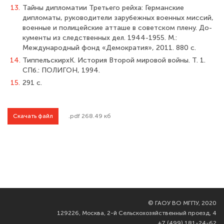
13.
Тайны дипломатии Третьего рейха: Германские
дипломаты, руководители зарубежных военных миссий,
военные и полицейские атташе в советском плену. До­
кументы из следственных дел. 1944-1955. М.:
Международный фонд «Демократия», 2011. 880 с.
14.
ТиппелъскирхК. История Второй мировой войны. Т. 1.
СПб.: ПОЛИГОН, 1994.
15.
291 с.
Скачать файл
.pdf 268.49 кб
©
ГАОУ ВО МГПУ, 2020
129226, Москва, 2-й Сельскохозяйственный проезд, 4
+7 (499) 181-24-62