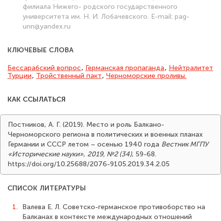
филиала Нижего- родского государственного
университета им. Н. И. Лобачевского. E-mail: pag-
unn@yandex.ru
КЛЮЧЕВЫЕ СЛОВА
Бессарабский вопрос
,
Германская пропаганда
,
Нейтралитет
Турции
,
Тройственный пакт
,
Черноморские проливы.
КАК ССЫЛАТЬСЯ
Постников, А. Г. (2019). Место и роль Балкано-
Черноморского региона в политических и военных планах
Германии и СССР летом – осенью 1940 года
Вестник МГПУ
«Исторические науки»
,
2019, №2 (34)
, 59-68.
https://doi.org/10.25688/2076-9105.2019.34.2.05
СПИСОК ЛИТЕРАТУРЫ
1.
Валева Е. Л. Советско-германское противоборство на
Балканах в контексте международных отношений