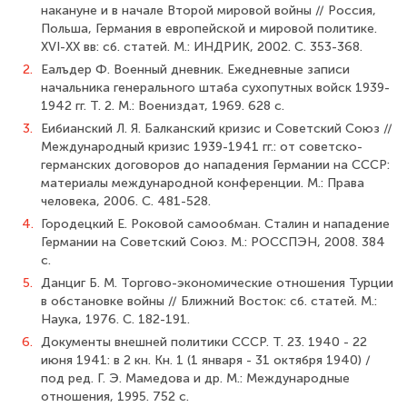
накануне и в начале Второй мировой войны // Рос­сия,
Польша, Германия в европейской и мировой политике.
XVI-XX вв: сб. статей. М.: ИНДРИК, 2002. С. 353-368.
2.
Еалъдер Ф. Военный дневник. Ежедневные записи
начальника генерального штаба сухопутных войск 1939-
1942 гг. Т. 2. М.: Воениздат, 1969. 628 с.
3.
Еибианский Л. Я. Балканский кризис и Советский Союз //
Международный кри­зис 1939-1941 гг.: от советско-
германских договоров до нападения Германии на СССР:
материалы международной конференции. М.: Права
человека, 2006. С. 481-528.
4.
Городецкий Е. Роковой самообман. Сталин и нападение
Германии на Совет­ский Союз. М.: РОССПЭН, 2008. 384
с.
5.
Данциг Б. М. Торгово-экономические отношения Турции
в обстановке войны // Ближний Восток: сб. статей. М.:
Наука, 1976. С. 182-191.
6.
Документы внешней политики СССР. Т. 23. 1940 - 22
июня 1941: в 2 кн. Кн. 1 (1 января - 31 октября 1940) /
под ред. Г. Э. Мамедова и др. М.: Международные
отношения, 1995. 752 с.