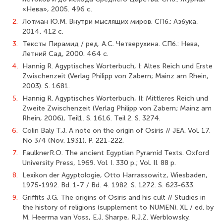
«Нева», 2005. 496 с.
2.
Лотман Ю.М. Внутри мыслящих миров. СПб.: Азбука,
2014. 412 с.
3.
Тексты Пирамид / ред. А.С. Четверухина. СПб.: Нева,
Летний Сад, 2000. 464 с.
4.
Hannig R. Agyptisches Worterbuch, I: Altes Reich und Erste
Zwischenzeit (Verlag Philipp von Zabern; Mainz am Rhein,
2003). S. 1681.
5.
Hannig R. Agyptisches Worterbuch, II: Mittleres Reich und
Zweite Zwischenzeit (Verlag Philipp von Zabern; Mainz am
Rhein, 2006), Teil1. S. 1616. Teil 2. S. 3274.
6.
Colin Baly T.J. A note on the origin of Osiris // JEA. Vol. 17.
No 3/4 (Nov. 1931). P. 221-222.
7.
FaulknerR.O. The ancient Egyptian Pyramid Texts. Oxford
University Press, 1969. Vol. I. 330 p.; Vol. II. 88 p.
8.
Lexikon der Agyptologie, Otto Harrassowitz, Wiesbaden,
1975-1992. Bd. 1-7 / Bd. 4. 1982. S. 1272. S. 623-633.
9.
Griffits J.G. The origins of Osiris and his cult // Studies in
the history of religions (supplement to NUMEN). XL / ed. by
M. Heerma van Voss, E.J. Sharpe, R.J.Z. Werblowsky.