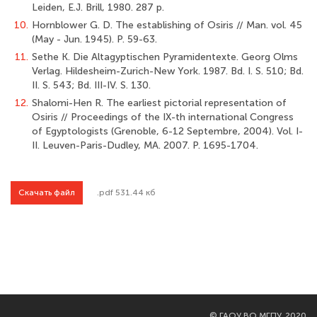
Leiden, E.J. Brill, 1980. 287 p.
10.
Hornblower G. D. The establishing of Osiris // Man. vol. 45
(May - Jun. 1945). P. 59-63.
11.
Sethe K. Die Altagyptischen Pyramidentexte. Georg Olms
Verlag. Hildesheim-Zurich-New York. 1987. Bd. I. S. 510; Bd.
II. S. 543; Bd. III-IV. S. 130.
12.
Shalomi-Hen R. The earliest pictorial representation of
Osiris // Proceedings of the IX-th international Congress
of Egyptologists (Grenoble, 6-12 Septembre, 2004). Vol. I-
II. Leuven-Paris-Dudley, MA. 2007. P. 1695-1704.
Скачать файл
.pdf 531.44 кб
©
ГАОУ ВО МГПУ, 2020