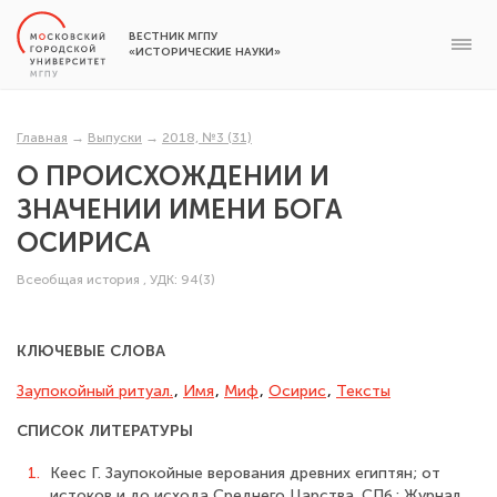
ВЕСТНИК МГПУ
«ИСТОРИЧЕСКИЕ НАУКИ»
Главная
→
Выпуски
→
2018, №3 (31)
О ПРОИСХОЖДЕНИИ И
ЗНАЧЕНИИ ИМЕНИ БОГА
ОСИРИСА
Всеобщая история
,
УДК: 94(3)
КЛЮЧЕВЫЕ СЛОВА
Заупокойный ритуал.
,
Имя
,
Миф
,
Осирис
,
Тексты
СПИСОК ЛИТЕРАТУРЫ
1.
Кеес Г. Заупокойные верования древних египтян; от
истоков и до исхода Среднего Царства. СПб.: Журнал