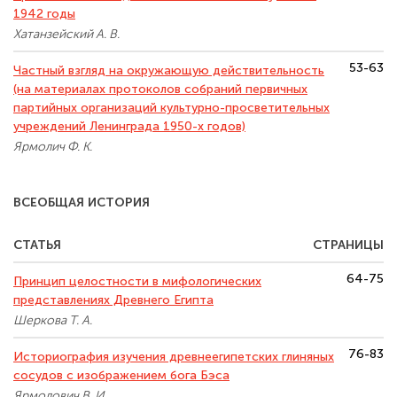
1942 годы
Хатанзейский А. В.
53-63
Частный взгляд на окружающую действительность
(на материалах протоколов собраний первичных
партийных организаций культурно-просветительных
учреждений Ленинграда 1950-х годов)
Ярмолич Ф. К.
ВСЕОБЩАЯ ИСТОРИЯ
СТАТЬЯ
СТРАНИЦЫ
64-75
Принцип целостности в мифологических
представлениях Древнего Египта
Шеркова Т. А.
76-83
Историография изучения древнеегипетских глиняных
сосудов с изображением бога Бэса
Ярмолович В. И.