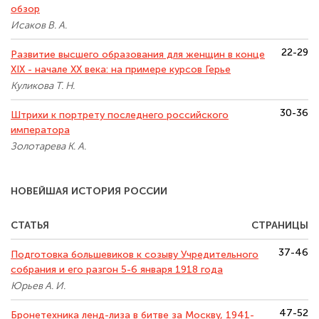
обзор
Исаков В. А.
22-29
Развитие высшего образования для женщин в конце
XIX - начале XX века: на примере курсов Герье
Куликова Т. Н.
30-36
Штрихи к портрету последнего российского
императора
Золотарева К. А.
НОВЕЙШАЯ ИСТОРИЯ РОССИИ
СТАТЬЯ
СТРАНИЦЫ
37-46
Подготовка большевиков к созыву Учредительного
собрания и его разгон 5-6 января 1918 года
Юрьев А. И.
47-52
Бронетехника ленд-лиза в битве за Москву, 1941-