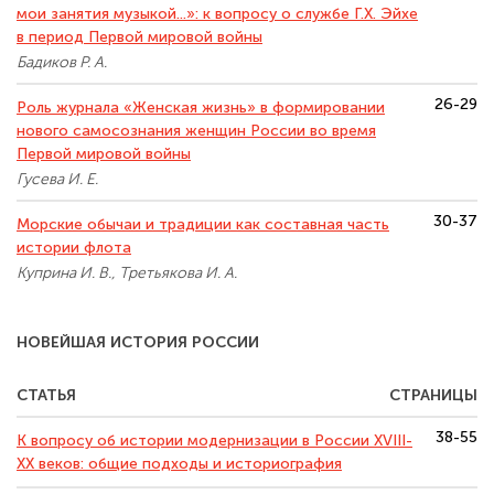
мои занятия музыкой...»: к вопросу о службе Г.Х. Эйхе
в период Первой мировой войны
Бадиков Р. А.
26-29
Роль журнала «Женская жизнь» в формировании
нового самосознания женщин России во время
Первой мировой войны
Гусева И. Е.
30-37
Морские обычаи и традиции как составная часть
истории флота
Куприна И. В., Третьякова И. А.
НОВЕЙШАЯ ИСТОРИЯ РОССИИ
СТАТЬЯ
СТРАНИЦЫ
38-55
К вопросу об истории модернизации в России XVIII-
XX веков: общие подходы и историография